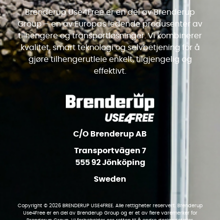
Brenderup Use4Free er en del av Brenderup
Group – en av Europas ledende produsenter av
tilhengere og transportløsninger. Vi kombinerer
kvalitet, smart teknologi og selvbetjening for å
gjøre tilhengerutleie enkelt, tilgjengelig og
effektivt.
C/O Brenderup AB
Transportvägen 7
555 92 Jönköping
Sweden
Copyright © 2026 BRENDERUP USE4FREE. Alle rettigheter reservert. Brenderup
Use4Free er en del av Brenderup Group og er et av flere varemerker for