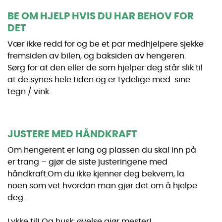
BE OM HJELP HVIS DU HAR BEHOV FOR
DET
Vær ikke redd for og be et par medhjelpere sjekke
fremsiden av bilen, og baksiden av hengeren.
Sørg for at den eller de som hjelper deg står slik til
at de synes hele tiden og er tydelige med sine
tegn / vink.
JUSTERE MED HÅNDKRAFT
Om hengerent er lang og plassen du skal inn på
er trang – gjør de siste justeringene med
håndkraft.Om du ikke kjenner deg bekvem, la
noen som vet hvordan man gjør det om å hjelpe
deg.
Lykke til! Og husk: øvelse gjør mester!