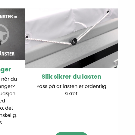
nger
Slik sikrer du lasten
n når du
henger?
Pass på at lasten er ordentlig
tuasjon
sikret.
ed
o, det
skelig.
s.