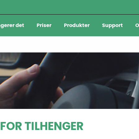
ngerer det
Priser
Produkter
Support
O
FOR TILHENGER