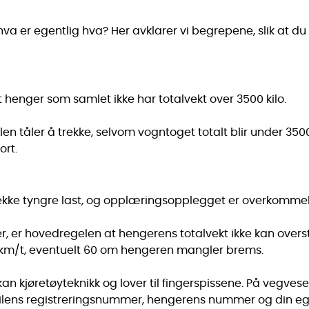
hva er egentlig hva? Her avklarer vi begrepene, slik at du
lt henger som samlet ikke har totalvekt over 3500 kilo.
en tåler å trekke, selvom vogntoget totalt blir under 350
ort.
 å trekke tyngre last, og opplæringsopplegget er overkomm
er, er hovedregelen at hengerens totalvekt ikke kan overst
0 km/t, eventuelt 60 om hengeren mangler brems.
kjøretøyteknikk og lover til fingerspissene. På vegvese
bilens registreringsnummer, hengerens nummer og din ege