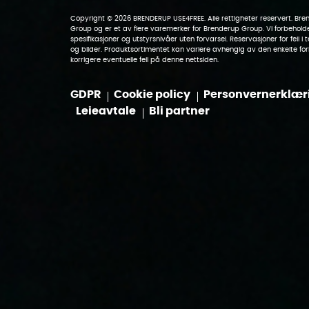
Copyright © 2026 BRENDERUP USE4FREE. Alle rettigheter reservert. Br
Group og er et av flere varemerker for Brenderup Group. Vi forbeholder
spesifikasjoner og utstyrsnivåer uten forvarsel. Reservasjoner for feil i t
og bilder. Produktsortimentet kan variere avhengig av den enkelte forha
korrigere eventuelle feil på denne nettsiden.
GDPR
Cookie policy
Personvernerklær
Leieavtale
Bli partner