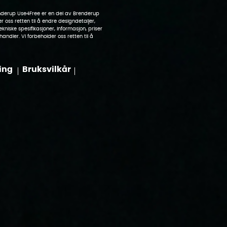
enderup Use4Free er en del av Brenderup
 oss retten til å endre designdetaljer,
ekniske spesifikasjoner, informasjon, priser
ndler. Vi forbeholder oss retten til å
ing
Bruksvilkår