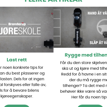
Rygge med tilhe
Last rett
Får du den store skjelve
r noen konkrete tips for
ska ut og kjøre med til
an du best plasserer og
Redd for å havne i en si
 lasten. Dels for at ingen
der du må rygge m
al forskyves eller falle av,
tilhenger? Ta det med r
ls for å bevare bilens
behøver ikke være så van
kjøreegenskaper.
Her får du noen tip