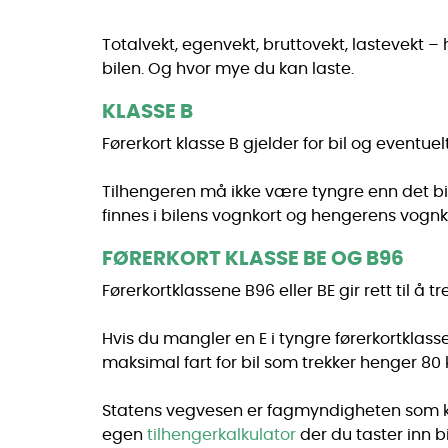
Totalvekt, egenvekt, bruttovekt, lastevekt – 
bilen. Og hvor mye du kan laste.
KLASSE B
Førerkort klasse B gjelder for bil og eventue
Tilhengeren må ikke være tyngre enn det bil
finnes i bilens vognkort og hengerens vognk
FØRERKORT KLASSE BE OG B96
Førerkortklassene B96 eller BE gir rett til
Hvis du mangler en E i tyngre førerkortklass
maksimal fart for bil som trekker henger 8
Statens vegvesen er fagmyndigheten som kan 
egen
tilhengerkalkulator
der du taster inn 