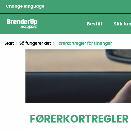
Change language
Bestill
Slik fu
Start
Så fungerer det
Førerkortregler for tilhenger
FØRERKORTREGLER 